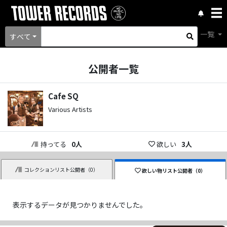
一覧
すべて
公開者一覧
Cafe SQ
Various Artists
持ってる
0
人
欲しい
3
人
コレクションリスト公開者（
0
）
欲しい物リスト公開者（
0
）
表示するデータが見つかりませんでした。