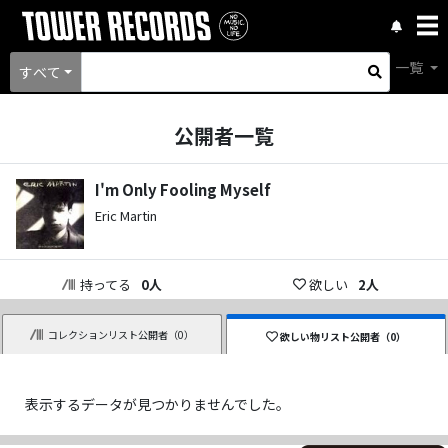
一覧
すべて
公開者一覧
I'm Only Fooling Myself
Eric Martin
持ってる
0
人
欲しい
2
人
コレクションリスト公開者（
0
）
欲しい物リスト公開者（
0
）
表示するデータが見つかりませんでした。