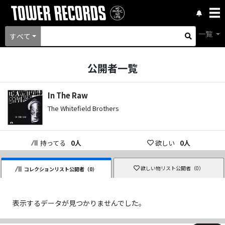
一覧
すべて
公開者一覧
In The Raw
The Whitefield Brothers
持ってる
0
人
欲しい
0
人
欲しい物リスト公開者（
0
）
コレクションリスト公開者（
0
）
表示するデータが見つかりませんでした。