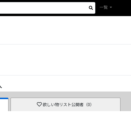
一覧
人
欲しい物リスト公開者（
0
）