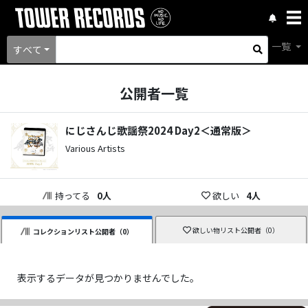
一覧
すべて
公開者一覧
にじさんじ歌謡祭2024 Day2＜通常版＞
Various Artists
持ってる
0
人
欲しい
4
人
欲しい物リスト公開者（
0
）
コレクションリスト公開者（
0
）
表示するデータが見つかりませんでした。