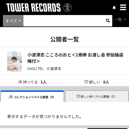
一覧
すべて
公開者一覧
小波津志 こころのおと＜1冊券 お渡し会 参加抽選
権付＞
SASU TEI、小波津志
持ってる
1
人
欲しい
8
人
欲しい物リスト公開者（
0
）
コレクションリスト公開者（
0
）
表示するデータが見つかりませんでした。