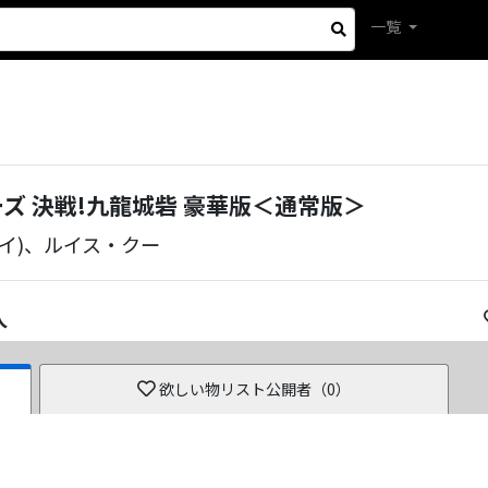
一覧
ズ 決戦!九龍城砦 豪華版＜通常版＞
イ)、ルイス・クー
人
欲しい物リスト公開者（
0
）