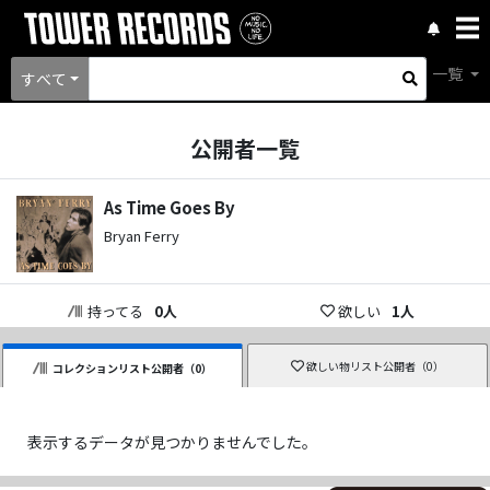
一覧
すべて
公開者一覧
As Time Goes By
Bryan Ferry
持ってる
0
人
欲しい
1
人
欲しい物リスト公開者（
0
）
コレクションリスト公開者（
0
）
表示するデータが見つかりませんでした。