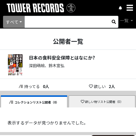
一覧
すべて
公開者一覧
日本の食料安全保障とはなにか?
深田萌絵、鈴木宣弘
持ってる
0
人
欲しい
2
人
欲しい物リスト公開者（
0
）
コレクションリスト公開者（
0
）
表示するデータが見つかりませんでした。