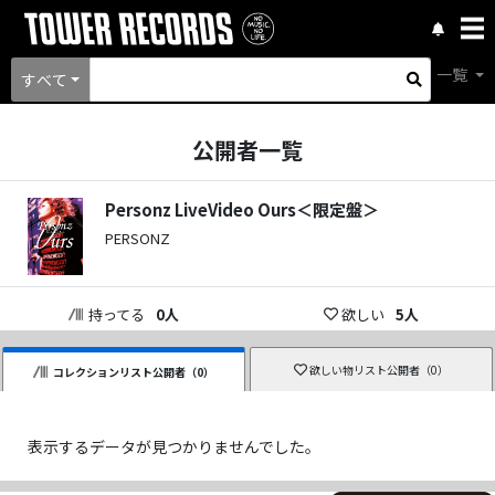
一覧
すべて
公開者一覧
Personz LiveVideo Ours＜限定盤＞
PERSONZ
持ってる
0
人
欲しい
5
人
欲しい物リスト公開者（
0
）
コレクションリスト公開者（
0
）
表示するデータが見つかりませんでした。