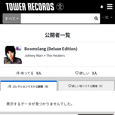
一覧
すべて
公開者一覧
Boomslang (Deluxe Edition)
Johnny Marr + The Healers
持ってる
0
人
欲しい
3
人
欲しい物リスト公開者（
0
）
コレクションリスト公開者（
0
）
表示するデータが見つかりませんでした。