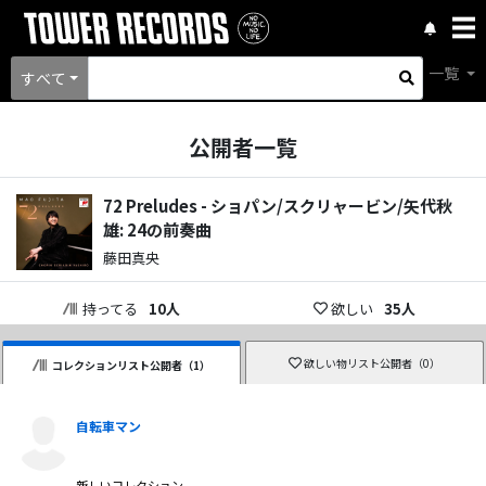
一覧
すべて
公開者一覧
72 Preludes - ショパン/スクリャービン/矢代秋
雄: 24の前奏曲
藤田真央
持ってる
10
人
欲しい
35
人
欲しい物リスト公開者（
0
）
コレクションリスト公開者（
1
）
自転車マン
新しいコレクション