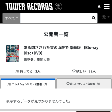
一覧
すべて
公開者一覧
ある閉ざされた雪の山荘で 豪華版 ［Blu-ray
Disc+DVD］
飯塚健、重岡大毅
持ってる
2
人
欲しい
32
人
欲しい物リスト公開者（
0
）
コレクションリスト公開者（
0
）
表示するデータが見つかりませんでした。