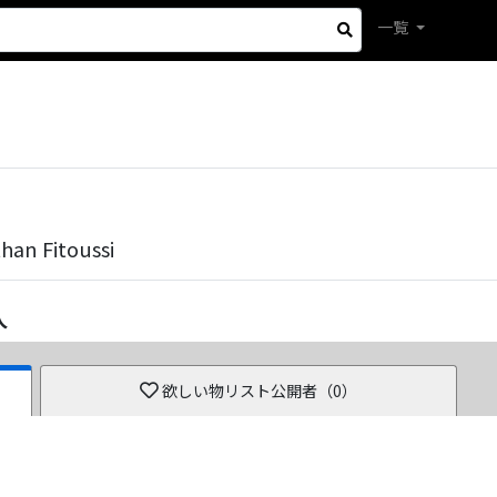
一覧
an Fitoussi
人
欲しい物リスト公開者（
0
）