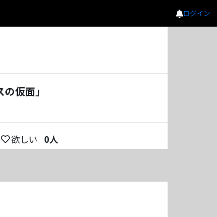
ログイン
スの仮面」
欲しい
0
人