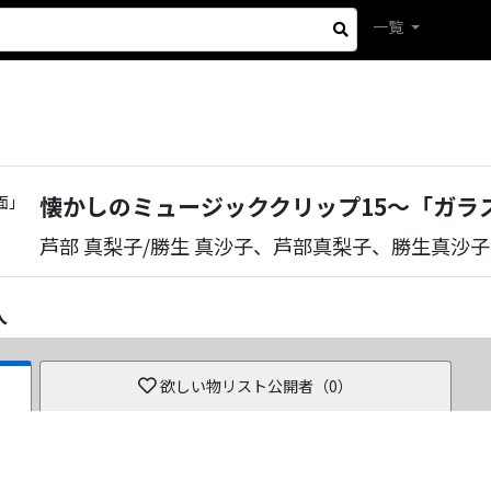
一覧
懐かしのミュージッククリップ15～「ガラ
芦部 真梨子/勝生 真沙子、芦部真梨子、勝生真沙子
人
欲しい物リスト公開者（
0
）