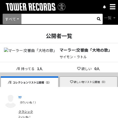
一覧
すべて
公開者一覧
マーラー:交響曲「大地の歌」
サイモン・ラトル
持ってる
1
人
欲しい
0
人
欲しい物リスト公開者（
0
）
コレクションリスト公開者（
1
）
ﾔﾅ
（
97
いいね！）
クラシック
2
いいね！