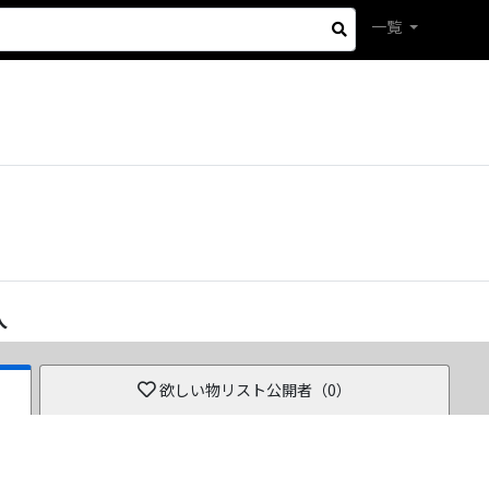
一覧
人
欲しい物リスト公開者（
0
）