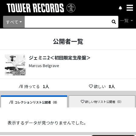
一覧
すべて
公開者一覧
ジェミニ2＜初回限定生産盤＞
Marcus Belgrave
持ってる
1
人
欲しい
8
人
欲しい物リスト公開者（
0
）
コレクションリスト公開者（
0
）
表示するデータが見つかりませんでした。