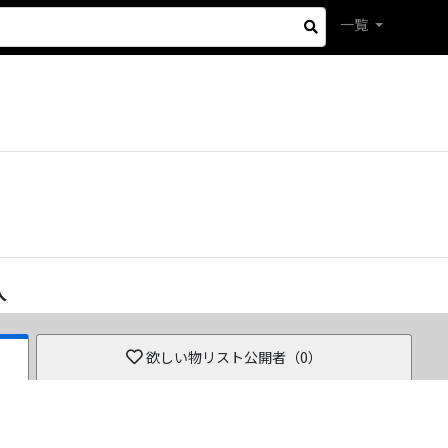
一覧
人
欲しい物リスト公開者（
0
）