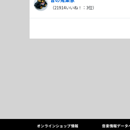
（
21914
いいね！：
3
位）
オンラインショップ情報
音楽情報データ