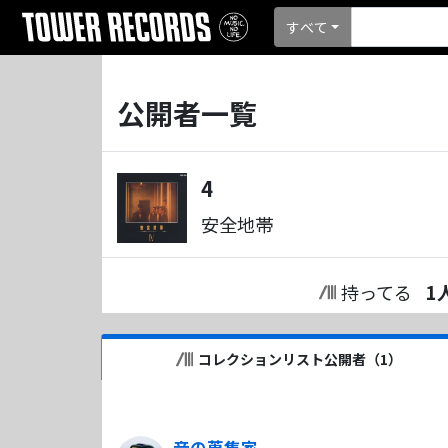
すべて
公開者一覧
4
安全地帯
持ってる
1
コレクションリスト公開者（
1
）
音の蒐集家