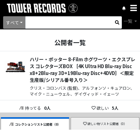
一覧
すべて
公開者一覧
ハリー・ポッター 8-Film ホグワーツ・エクスプレ
ス コレクターズBOX ［4K Ultra HD Blu-ray Disc
x8+2Blu-ray 3D+19Blu-ray Disc+4DVD］＜限定
生産版/シリアル番号入り＞
クリス・コロンバス (監督)、アルフォンソ・キュアロン、
マイク・ニューウェル、デイヴィッド・イェーツ
持ってる
0
人
欲しい
5
人
欲しい物リスト公開者（
0
）
コレクションリスト公開者（
0
）