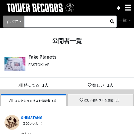
一覧
すべて
公開者一覧
Fake Planets
EASTOKLAB
持ってる
1
人
欲しい
1
人
欲しい物リスト公開者（
0
）
コレクションリスト公開者（
1
）
SHIMATANG
（
120
いいね！）
わもの