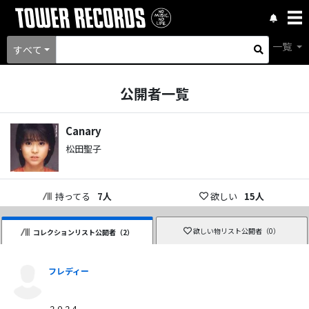
一覧
すべて
公開者一覧
Canary
松田聖子
持ってる
7
人
欲しい
15
人
欲しい物リスト公開者（
0
）
コレクションリスト公開者（
2
）
フレディー
２０２４