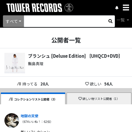
一覧
すべて
公開者一覧
ブランシュ [Deluxe Edition] ［UHQCD+DVD］
飯島真理
持ってる
20
人
欲しい
56
人
欲しい物リスト公開者（
1
）
コレクションリスト公開者（
3
）
地獄の天使
（
674
いいね！：
62
位）
新しいコレクション