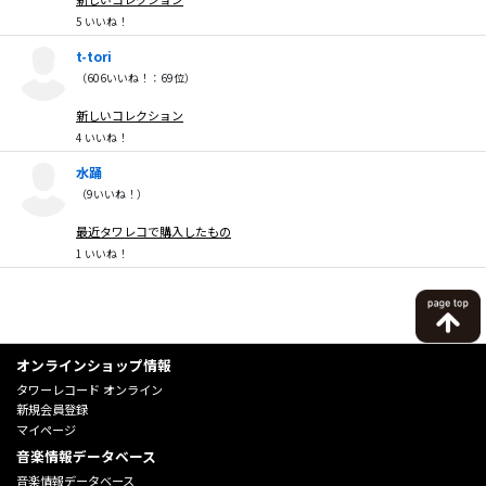
5
いいね！
t-tori
（
606
いいね！：
69
位）
新しいコレクション
4
いいね！
水踊
（
9
いいね！）
最近タワレコで購入したもの
1
いいね！
オンラインショップ情報
タワーレコード オンライン
新規会員登録
マイページ
音楽情報データベース
音楽情報データベース