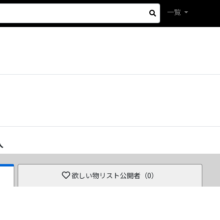
一覧
人
欲しい物リスト公開者（
0
）