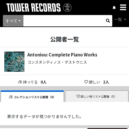
一覧
すべて
公開者一覧
Antoniou: Complete Piano Works
コンスタンティノス・デストウニス
持ってる
0
人
欲しい
2
人
欲しい物リスト公開者（
0
）
コレクションリスト公開者（
0
）
表示するデータが見つかりませんでした。