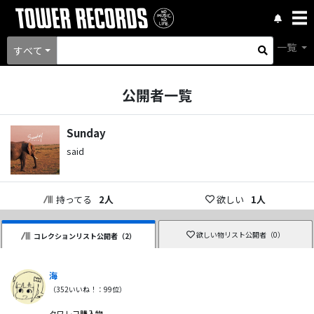
一覧
すべて
公開者一覧
Sunday
said
持ってる
2
人
欲しい
1
人
欲しい物リスト公開者（
0
）
コレクションリスト公開者（
2
）
海
（
352
いいね！：
99
位）
タワレコ購入物