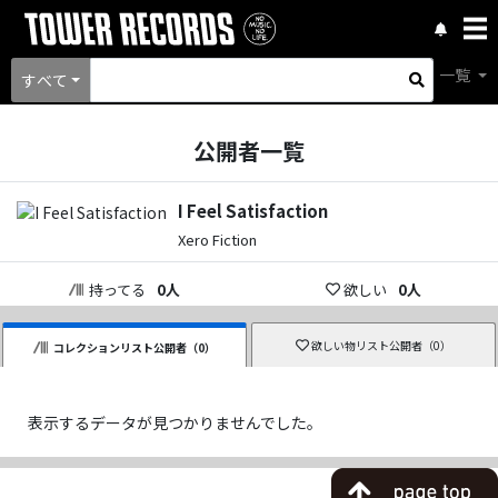
一覧
すべて
公開者一覧
I Feel Satisfaction
Xero Fiction
持ってる
0
人
欲しい
0
人
欲しい物リスト公開者（
0
）
コレクションリスト公開者（
0
）
表示するデータが見つかりませんでした。