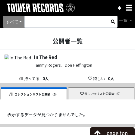
一覧
すべて
公開者一覧
In The Red
Tammy Rogers、Don Heffington
持ってる
0
人
欲しい
0
人
欲しい物リスト公開者（
0
）
コレクションリスト公開者（
0
）
表示するデータが見つかりませんでした。