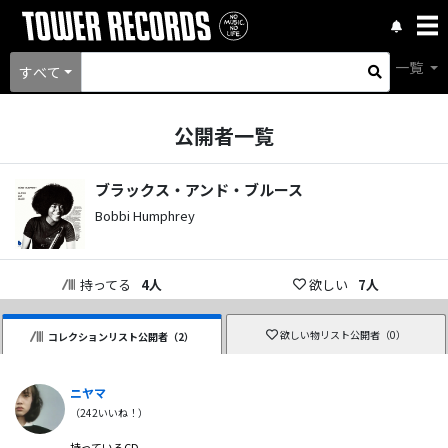
一覧
すべて
公開者一覧
ブラックス・アンド・ブルース
Bobbi Humphrey
持ってる
4
人
欲しい
7
人
欲しい物リスト公開者（
0
）
コレクションリスト公開者（
2
）
ニヤマ
（
242
いいね！）
持っているCD