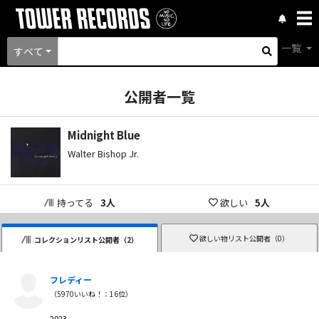
一覧
すべて
公開者一覧
Midnight Blue
Walter Bishop Jr.
持ってる
3
人
欲しい
5
人
欲しい物リスト公開者（
0
）
コレクションリスト公開者（
2
）
フレディー
（
5970
いいね！：
16
位）
2023