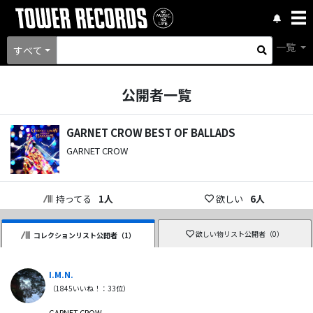
一覧
すべて
公開者一覧
GARNET CROW BEST OF BALLADS
GARNET CROW
持ってる
1
人
欲しい
6
人
欲しい物リスト公開者（
0
）
コレクションリスト公開者（
1
）
I.M.N.
（
1845
いいね！：
33
位）
GARNET CROW