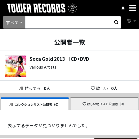
一覧
すべて
公開者一覧
Soca Gold 2013 ［CD+DVD］
Various Artists
持ってる
0
人
欲しい
0
人
欲しい物リスト公開者（
0
）
コレクションリスト公開者（
0
）
表示するデータが見つかりませんでした。