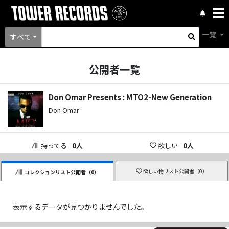
一覧
すべて
公開者一覧
Don Omar Presents : MTO2-New Generation
Don Omar
持ってる
0
人
欲しい
0
人
欲しい物リスト公開者（
0
）
コレクションリスト公開者（
0
）
表示するデータが見つかりませんでした。