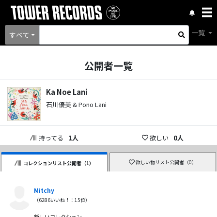
一覧
すべて
公開者一覧
Ka Noe Lani
石川優美 & Pono Lani
持ってる
1
人
欲しい
0
人
欲しい物リスト公開者（
0
）
コレクションリスト公開者（
1
）
Mitchy
（
6286
いいね！：
15
位）
新しいコレクション