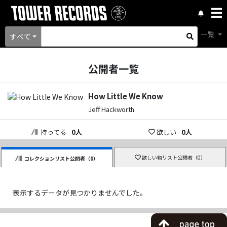
一覧
すべて
公開者一覧
How Little We Know
Jeff Hackworth
持ってる
0
人
欲しい
0
人
欲しい物リスト公開者（
0
）
コレクションリスト公開者（
0
）
表示するデータが見つかりませんでした。