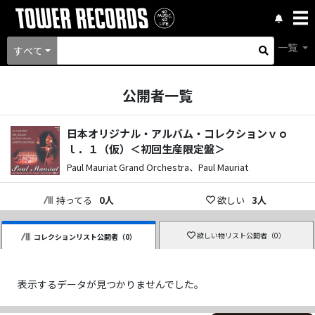
一覧
すべて
公開者一覧
日本オリジナル・アルバム・コレクションｖｏ
ｌ．１（仮）＜初回生産限定盤＞
Paul Mauriat Grand Orchestra、Paul Mauriat
持ってる
0
人
欲しい
3
人
欲しい物リスト公開者（
0
）
コレクションリスト公開者（
0
）
表示するデータが見つかりませんでした。