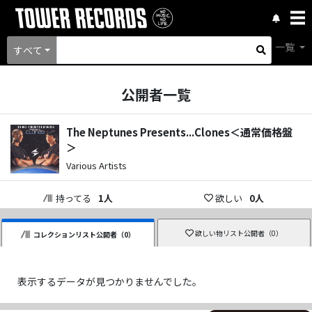
一覧
すべて
公開者一覧
The Neptunes Presents...Clones＜通常価格盤
＞
Various Artists
持ってる
1
人
欲しい
0
人
欲しい物リスト公開者（
0
）
コレクションリスト公開者（
0
）
表示するデータが見つかりませんでした。