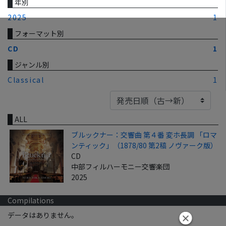
年別
2025
1
フォーマット別
CD
1
ジャンル別
Classical
1
ALL
ブルックナー：交響曲 第４番 変ホ長調 「ロマ
ンティック」（1878/80 第2稿 ノヴァーク版）
CD
中部フィルハーモニー交響楽団
2025
Compilations
データはありません。