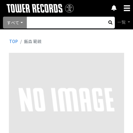
一覧
すべて
TOP
飯森 範親