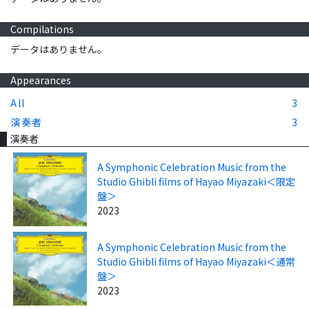
Compilations
データはありません。
Appearances
All
3
演奏者
3
演奏者
A Symphonic Celebration Music from the
Studio Ghibli films of Hayao Miyazaki＜限定
盤＞
2023
A Symphonic Celebration Music from the
Studio Ghibli films of Hayao Miyazaki＜通常
盤＞
2023