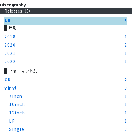
Discography
Releases（
5
）
All
5
年別
2018
1
2020
2
2021
1
2022
1
フォーマット別
CD
2
Vinyl
3
7inch
1
10inch
1
12inch
1
LP
1
Single
2