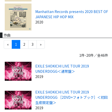
Manhattan Records presents 2020 BEST OF
JAPANESE HIP HOP MIX
2020
作曲
«
1
2
3
»
1件-20件／全46件
EXILE SHOKICHI LIVE TOUR 2019
UNDERDOGG＜通常盤＞
2019
EXILE SHOKICHI LIVE TOUR 2019
UNDERDOGG ［2DVD+フォトブック］＜初回
生産限定盤＞
2019