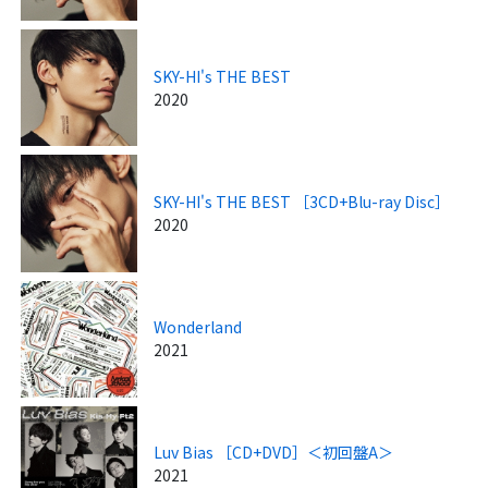
SKY-HI's THE BEST
2020
SKY-HI's THE BEST ［3CD+Blu-ray Disc］
2020
Wonderland
2021
Luv Bias ［CD+DVD］＜初回盤A＞
2021