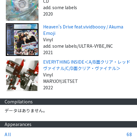
CD
add. some labels
2020
Heaven's Drive feat.vividboooy / Akuma
Emoji
Vinyl
add. some labels/ULTRA-VYBE,INC
2021
EVERYTHING INSIDE＜A/B面クリア・レッド
ヴァイナル/C/D面クリア・ヴァイナル＞
Vinyl
MARYJOY/JETSET
2022
Compilations
データはありません。
Appearances
All
68