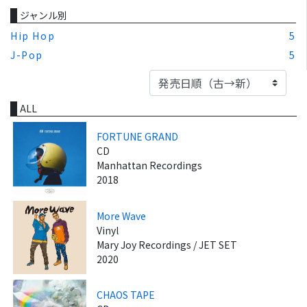
ジャンル別
Hip Hop
5
J-Pop
5
ALL
FORTUNE GRAND
CD
Manhattan Recordings
2018
More Wave
Vinyl
Mary Joy Recordings / JET SET
2020
CHAOS TAPE