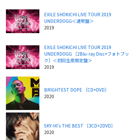
EXILE SHOKICHI LIVE TOUR 2019
UNDERDOGG＜通常盤＞
2019
EXILE SHOKICHI LIVE TOUR 2019
UNDERDOGG ［2Blu-ray Disc+フォトブッ
ク］＜初回生産限定盤＞
2019
BRIGHTEST DOPE ［CD+DVD］
2020
SKY-HI's THE BEST ［3CD+2DVD］
2020