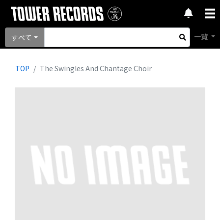
一覧
すべて
TOP
The Swingles And Chantage Choir