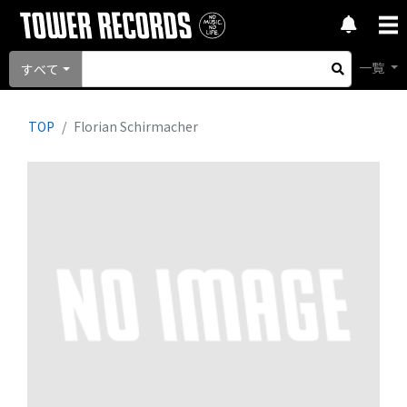
一覧
すべて
TOP
Florian Schirmacher