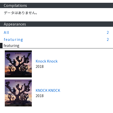
Compilations
データはありません。
Appearances
All
2
featuring
2
featuring
Knock Knock
2018
KNOCK KNOCK
2018