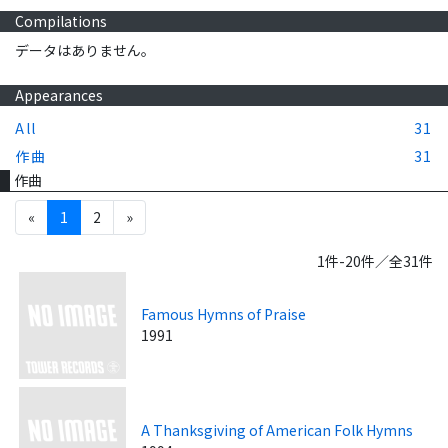
Compilations
データはありません。
Appearances
All
31
作曲
31
作曲
«
1
2
»
1件-20件／全31件
Famous Hymns of Praise
1991
A Thanksgiving of American Folk Hymns