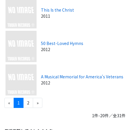
This Is the Christ
2011
50 Best-Loved Hymns
2012
A Musical Memorial for America's Veterans
2012
«
1
2
»
1件-20件／全31件