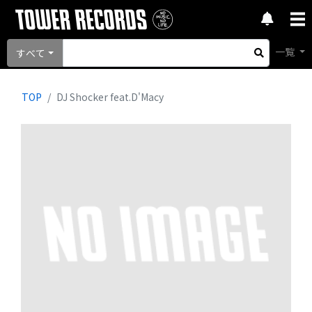
一覧
すべて
TOP
DJ Shocker feat.D'Macy