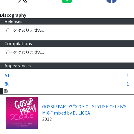
Discography
Releases
データはありません。
Compilations
データはありません。
Appearances
All
1
歌
1
歌
GOSSIP PARTY! "X.O.X.O. -STYLISH CELEB'S
MIX-" mixed by DJ LICCA
2012