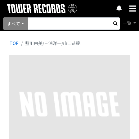
一覧
すべて
TOP
藍川由美/三浦洋一/山口恭範