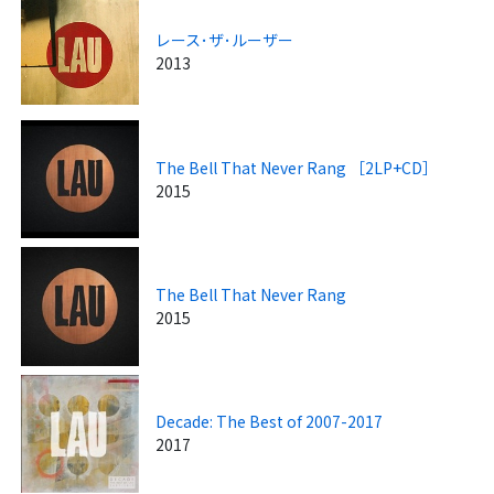
レース･ザ･ルーザー
2013
The Bell That Never Rang ［2LP+CD］
2015
The Bell That Never Rang
2015
Decade: The Best of 2007-2017
2017