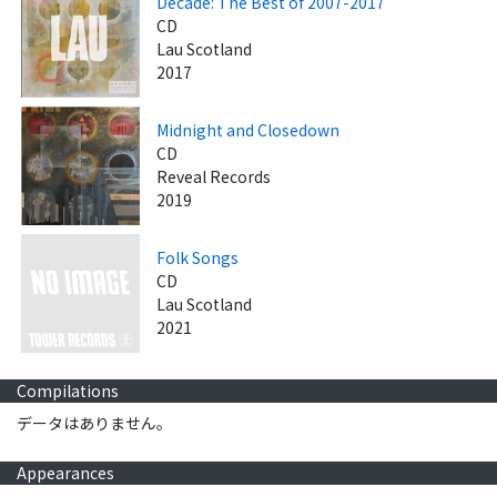
Decade: The Best of 2007-2017
CD
Lau Scotland
2017
Midnight and Closedown
CD
Reveal Records
2019
Folk Songs
CD
Lau Scotland
2021
Compilations
データはありません。
Appearances