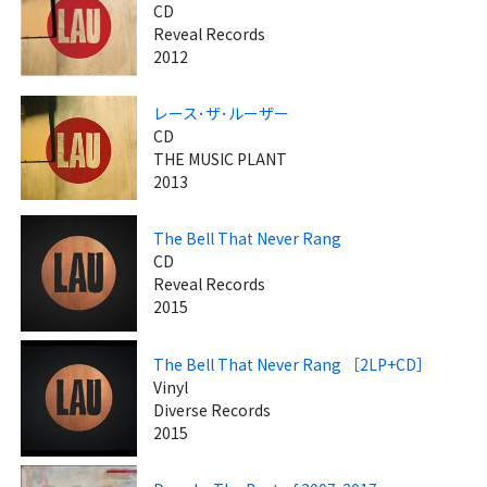
CD
Reveal Records
2012
レース･ザ･ルーザー
CD
THE MUSIC PLANT
2013
The Bell That Never Rang
CD
Reveal Records
2015
The Bell That Never Rang ［2LP+CD］
Vinyl
Diverse Records
2015