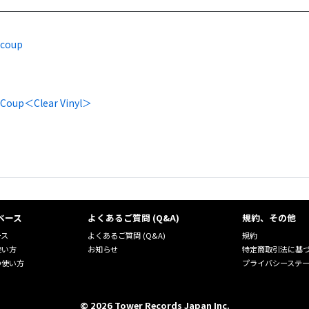
 coup
 Coup＜Clear Vinyl＞
ベース
よくあるご質問 (Q&A)
規約、その他
ース
よくあるご質問 (Q&A)
規約
使い方
お知らせ
特定商取引法に基
の使い方
プライバシーステ
©
2026
Tower Records Japan Inc.