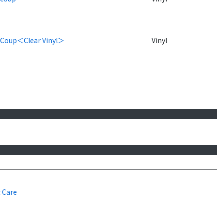
 Coup＜Clear Vinyl＞
Vinyl
c Care