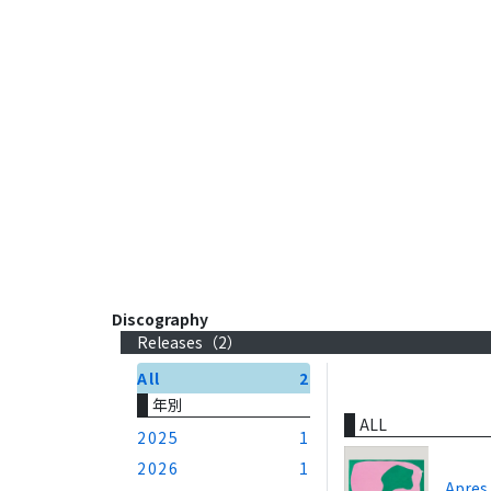
Discography
Releases（
2
）
All
2
年別
ALL
2025
1
2026
1
Apres