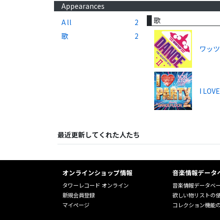
Appearances
歌
All
2
歌
2
ワッツ
I LOV
最近更新してくれた人たち
オンラインショップ情報
音楽情報データ
タワーレコード オンライン
音楽情報データベ
新規会員登録
欲しい物リストの
マイページ
コレクション機能